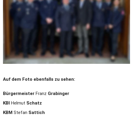
1. Vorsitzender: 
Markus
 Scheuerer
2. Vorsitzender: 
Matthias
 Süß
Schriftführer: 
Andreas
 Süß
Kassier: 
Stefanie
 Fritsch
Kassenprüfer: 
Gerald
 Scheuerer 
& Florian
 Aumeier
Auf dem Foto ebenfalls zu sehen:
Bürgermeister
 Franz 
Grabinger
KBI
 Helmut 
Schatz
KBM
 Stefan 
Sattich